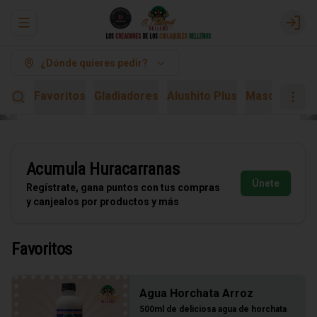
Abrir menu de navegación
Logi
¿Dónde quieres pedir?
Favoritos
Gladiadores
Alushito Plus
Mascarita Ki
Acumula
Huracarranas
Únete
Regístrate, gana puntos con tus compras
y canjealos por productos y más
Favoritos
Agua Horchata Arroz
500ml de deliciosa agua de horchata 