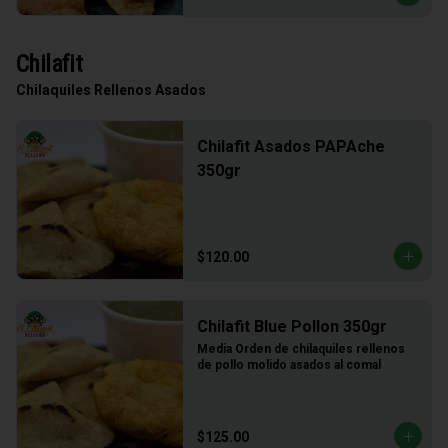
Chilafit
Chilaquiles Rellenos Asados
Chilafit Asados PAPAche
350gr
$120.00
Chilafit Blue Pollon 350gr
Media Orden de chilaquiles rellenos 
de pollo molido asados al comal
$125.00