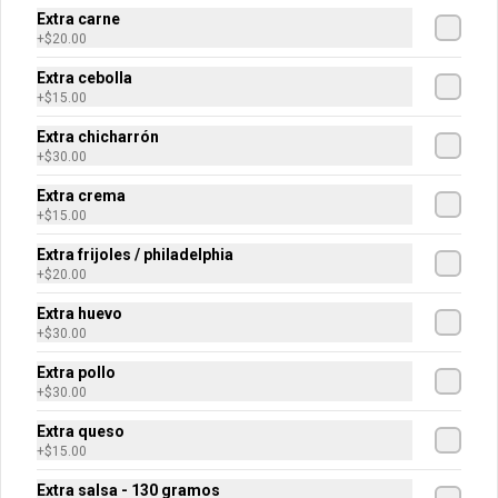
Extra carne
+
$20.00
$30.00
Extra cebolla
+
$15.00
Extra chicharrón
Extra huevo
+
$30.00
1 huevo revuelto. Si desea que se 
prepare de alguna otra manera por 
Extra crema
favor de indicar en los comentarios.
+
$15.00
Extra frijoles / philadelphia
$30.00
+
$20.00
Extra huevo
+
$30.00
Extra salsa (130 gramos)
Extra pollo
130 gramos de salsa.
+
$30.00
Extra queso
+
$15.00
$30.00
Extra salsa - 130 gramos