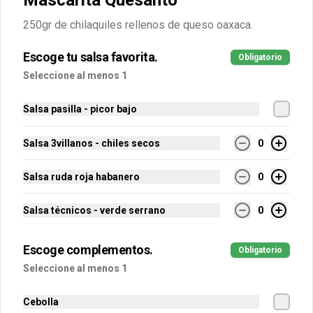
Mascarita Quesanto
250gr de chilaquiles rellenos de queso oaxaca.
Extra Bolillo
Bolillo para acompañar tus chilaquiles 
rellenos.
Escoge tu salsa favorita.
Obligatorio
Seleccione al menos 1
$8.00
Salsa pasilla - picor bajo
Salsa 3villanos - chiles secos
0
Extra Cebolla
30 gramos de cebolla morada picada.
Salsa ruda roja habanero
0
Salsa técnicos - verde serrano
0
$15.00
Escoge complementos.
Obligatorio
Seleccione al menos 1
Extra Chicharrón
50 gramos de chicharrón prensado.
Cebolla