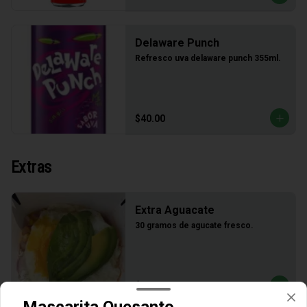
Delaware Punch
Refresco uva delaware punch 355ml.
$40.00
Extras
Extra Aguacate
30 gramos de agucate fresco.
$25.00