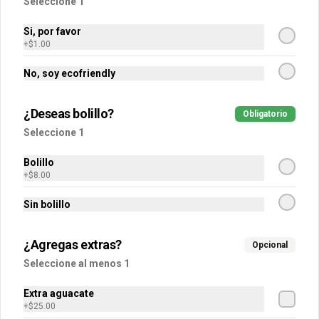
Seleccione 1
Extra Pollo
Si, por favor
+
$1.00
50 gramos de pollo molido preparado.
No, soy ecofriendly
$30.00
¿Deseas bolillo?
Obligatorio
Seleccione 1
Extra Queso
Bolillo
30 gramos de queso rallado.
+
$8.00
Sin bolillo
$15.00
¿Agregas extras?
Opcional
Seleccione al menos 1
Extra Queso Derretido
Extra aguacate
50 gramos de queso oaxaca 
+
$25.00
derretido.