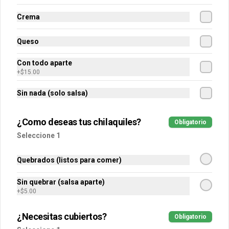
Crema
$30.00
Queso
Con todo aparte
Extra Crema
+
$15.00
30 gramos de crema.
Sin nada (solo salsa)
¿Como deseas tus chilaquiles?
Obligatorio
$15.00
Seleccione 1
Extra Frijoles / Philadelphia
Quebrados (listos para comer)
50 gramos de frijoles preparados con 
queso philadelphia.
Sin quebrar (salsa aparte)
+
$5.00
¿Necesitas cubiertos?
$30.00
Obligatorio