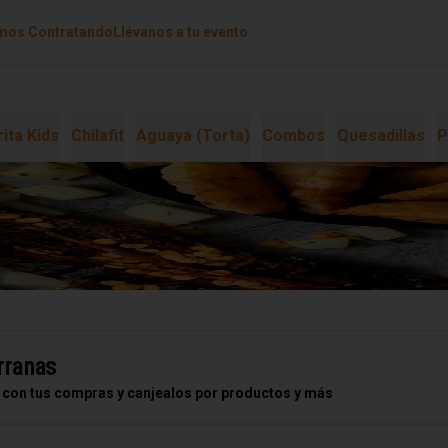
mos Contratando
Llévanos a tu evento
ita Kids
Chilafit
Aguaya (Torta)
Combos
Quesadillas
P
rranas
 con tus compras y canjealos por productos y más