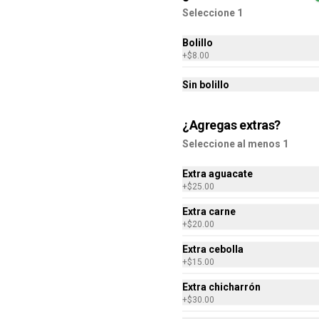
chicharrón prensado.
Seleccione 1
Bolillo
+
$8.00
$120.00
Sin bolillo
Mascarita Papache
¿Agregas extras?
250gr de chilaquiles rellenos de 
papa.
Seleccione al menos 1
Extra aguacate
+
$25.00
$115.00
Extra carne
+
$20.00
Extra cebolla
+
$15.00
Extra chicharrón
Chilafit Blue Pollon 350gr
+
$30.00
Media Orden de chilaquiles 