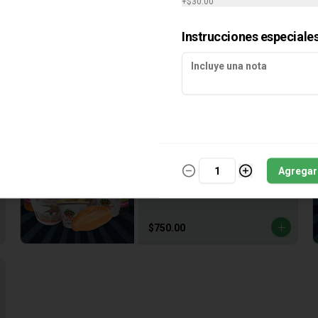
+
$30.00
Instrucciones especiale
Combo Familiar
Dos Órdenes Gladiador, Dos 
Agregar
Órdenes Alushito, Cuatro Aguas, 
Dos Extras
$750.00