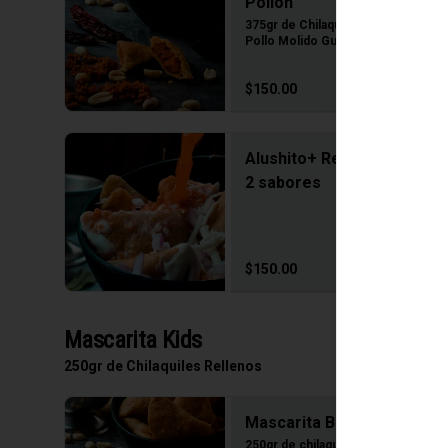
Pollon
375gr de Chilaquiles Rellenos de 
Pollo Molido Guisado
$150.00
Alushito+ Relleno Mixtico
2 sabores
$150.00
Mascarita Kids
250gr de Chilaquiles Rellenos
Mascarita Blue Pollon
250gr de chilaquiles rellenos de 