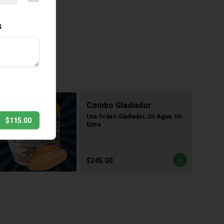
s
Combo Gladiador
Una Orden Gladiador, Un Agua, Un 
$115.00
Extra
$245.00