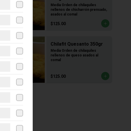
Media Orden de chilaquiles 
rellenos de chicharrón prensado, 
asados al comal
$125.00
Chilafit Quesanto 350gr
Media Orden de chilaquiles 
rellenos de queso asados al 
comal
$125.00