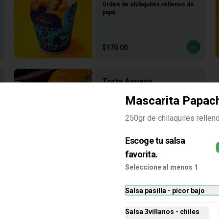
Orden de chilaquiles rellenos de 
papa.
$170.00
Torta Aguaya
Torta de tus chilaquiles rellenos 
Mascarita Papac
favoritos.
250gr de chilaquiles rellen
$120.00
Escoge tu salsa
favorita.
Seleccione al menos 1
Salsa pasilla - picor bajo
Chichanieblas
Salsa 3villanos - chiles