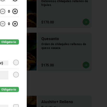
Deliciosos chilaquiles rellenos de 
frijoles.
0
$170.00
0
Quesanto
Obligatorio
Orden de chilaquiles rellenos de 
queso oaxaca.
r)
$175.00
Obligatorio
Alushito+ Relleno