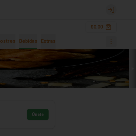
Login
$0.00
ostres
Bebidas
Extras
Únete