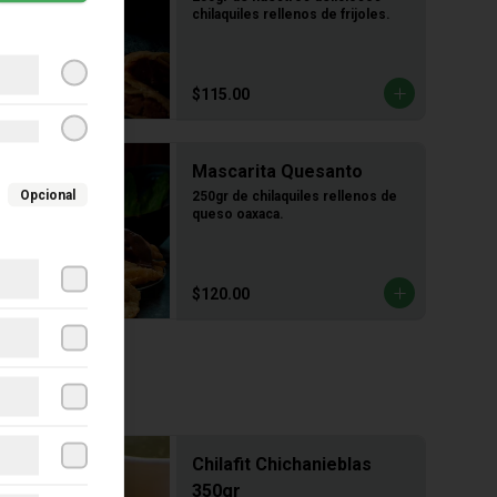
chilaquiles rellenos de frijoles.
$115.00
Mascarita Quesanto
Opcional
250gr de chilaquiles rellenos de 
queso oaxaca.
$120.00
Chilafit Chichanieblas
350gr