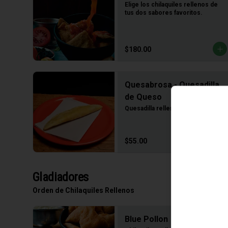
Elige los chilaquiles rellenos de 
tus dos sabores favoritos.
$180.00
Quesabrosa - Quesadilla
de Queso
Quesadilla rellena de queso
$55.00
Gladiadores
Orden de Chilaquiles Rellenos
Blue Pollon