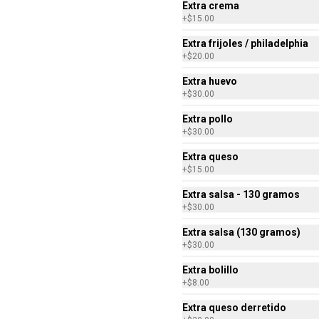
Extra crema
rellenos de pollo molido asados al 
comal
+
$15.00
Extra frijoles / philadelphia
+
$20.00
$125.00
Extra huevo
+
$30.00
Chilafit Míxtico 350gr
Extra pollo
Media Orden de chilaquiles 
+
$30.00
rellenos de tus dos sabores 
favoritos, asados al comal
Extra queso
+
$15.00
$130.00
Extra salsa - 130 gramos
+
$30.00
Extra salsa (130 gramos)
+
$30.00
Extra bolillo
+
$8.00
Extra queso derretido