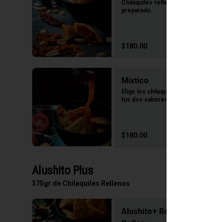
Chilaquiles rellenos de pollo 
preparado.
$180.00
Mixtico
Elige los chilaquiles rellenos de 
tus dos sabores favoritos.
$180.00
Alushito Plus
375gr de Chilaquiles Rellenos
Alushito+ Relleno Blue