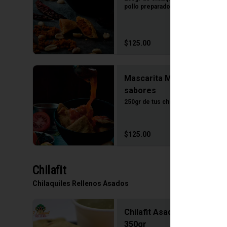
pollo preparado.
$125.00
Mascarita Mixtico 2
sabores
250gr de tus chilaquiles favoritos.
$125.00
Chilafit
Chilaquiles Rellenos Asados
Chilafit Asados PAPAche
350gr