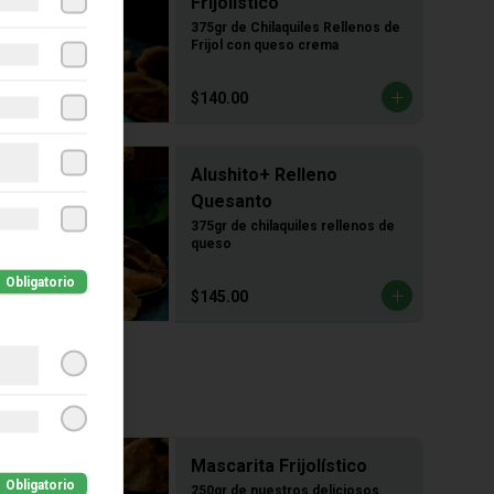
Frijolístico
375gr de Chilaquiles Rellenos de 
Frijol con queso crema
$140.00
Alushito+ Relleno
Quesanto
375gr de chilaquiles rellenos de 
queso
Obligatorio
$145.00
Mascarita Frijolístico
Obligatorio
250gr de nuestros deliciosos 