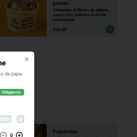
piezas
Chilaquiles Rellenos de plátano 
macho frito, bañados en leche 
condensada
$66.00
he
Close
os de papa.
Obligatorio
Frijolístico
0