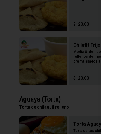
$120.00
Chilafit Frijolístico 350gr
Media Orden de chilaquiles 
rellenos de frijol con queso 
crema asados al comal
$120.00
Aguaya (Torta)
Torta de chilaquil relleno
Torta Aguaya
Torta de tus chilaquiles rellenos 