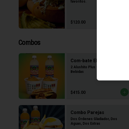
favoritos.
$120.00
Combos
Com-bate El Hambre
2 Alushito Plus + 2 Quesadivas + 2 
Bebidas
$415.00
Combo Parejas
Dos Órdenes Gladiador, Dos 
Aguas, Dos Extras