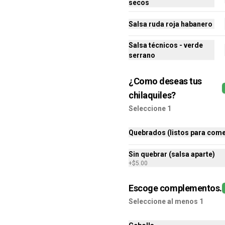
secos
Chilaquiles rellenos de chicharrón 
prensado.
Salsa ruda roja habanero
Salsa técnicos - verde
$175.00
serrano
¿Como deseas tus
Papache
Orden de chilaquiles rellenos de 
chilaquiles?
papa.
Seleccione 1
Quebrados (listos para come
$170.00
Sin quebrar (salsa aparte)
+
$5.00
Escoge complementos.
Seleccione al menos 1
Alushito+ Relleno