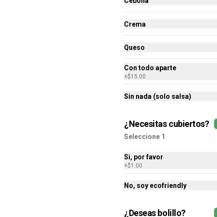
Cebolla
Chichanieblas
375gr de Chilaquiles Rellenos de 
Chicharrón Prensado
Crema
$145.00
Queso
Con todo aparte
Alushito+ Relleno
+
$15.00
PAPAche
Sin nada (solo salsa)
350gr de chilaquiles rellenos de 
papa bañados en tu salsa favorita
¿Necesitas cubiertos?
$140.00
Seleccione 1
Si, por favor
+
$1.00
No, soy ecofriendly
Mascarita Chichanieblas
¿Deseas bolillo?
250gr de chilaquiles rellenos de 