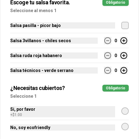
Escoge tu salsa favorita.
Obligatorio
Torta de tus chilaquiles rellenos 
Seleccione al menos 1
favoritos.
Salsa pasilla - picor bajo
$120.00
Salsa 3villanos - chiles secos
0
Salsa ruda roja habanero
0
Salsa técnicos - verde serrano
0
¿Necesitas cubiertos?
Obligatorio
Seleccione 1
Si, por favor
Conócenos
+
$1.00
Encuéntranos
No, soy ecofriendly
Estamos Contratando