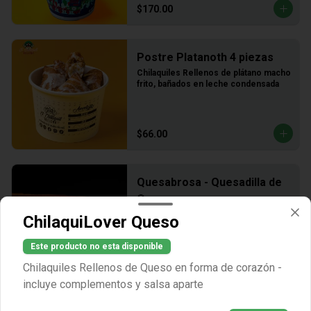
$170.00
Postre Platanoth 4 piezas
Chilaquiles Rellenos de plátano macho 
frito, bañados en leche condensada
$66.00
Quesabrosa - Quesadilla de
Queso
Quesadilla rellena de queso
ChilaquiLover Queso
Este producto no esta disponible
$55.00
Chilaquiles Rellenos de Queso en forma de corazón -
incluye complementos y salsa aparte
Torta Aguaya