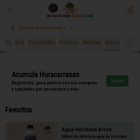
Abrir menu de navegación
Logi
¿Dónde quieres pedir?
)
Combos
Quesadillas
Postres
Bebidas
Extras
Acumula
Huracarranas
Únete
Regístrate, gana puntos con tus compras
y canjealos por productos y más
Favoritos
Agua Horchata Arroz
500ml de deliciosa agua de horchata 