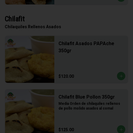
Chilafit
Chilaquiles Rellenos Asados
Chilafit Asados PAPAche
350gr
$120.00
Chilafit Blue Pollon 350gr
Media Orden de chilaquiles rellenos 
de pollo molido asados al comal
$125.00