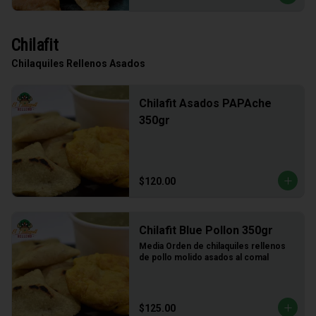
Chilafit
Chilaquiles Rellenos Asados
Chilafit Asados PAPAche
350gr
$120.00
Chilafit Blue Pollon 350gr
Media Orden de chilaquiles rellenos 
de pollo molido asados al comal
$125.00