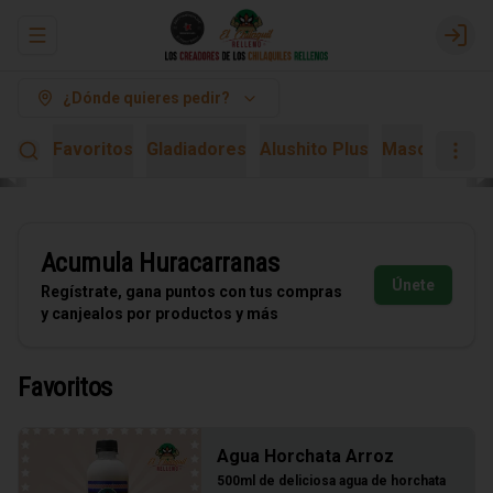
Abrir menu de navegación
Logi
¿Dónde quieres pedir?
Favoritos
Gladiadores
Alushito Plus
Mascarita Ki
Acumula
Huracarranas
Únete
Regístrate, gana puntos con tus compras
y canjealos por productos y más
Favoritos
Agua Horchata Arroz
500ml de deliciosa agua de horchata 