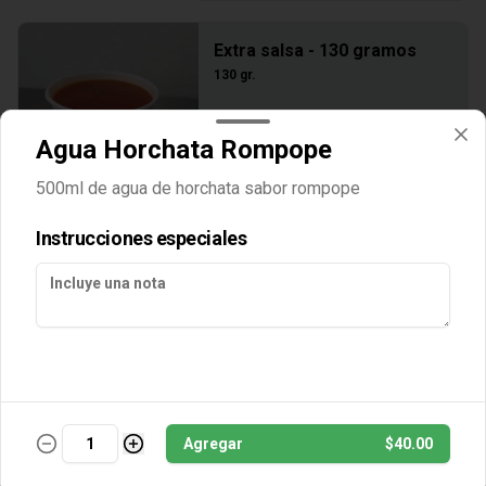
Extra salsa - 130 gramos
130 gr.
Agua Horchata Rompope
$30.00
500ml de agua de horchata sabor rompope
Instrucciones especiales
Agregar
$40.00
Conócenos