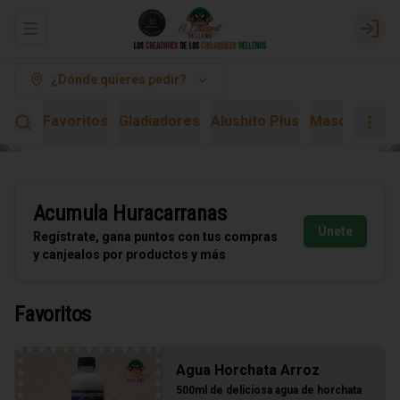
Abrir menu de navegación
Logi
¿Dónde quieres pedir?
Favoritos
Gladiadores
Alushito Plus
Mascarita Ki
Acumula
Huracarranas
Únete
Regístrate, gana puntos con tus compras
y canjealos por productos y más
Favoritos
Agua Horchata Arroz
500ml de deliciosa agua de horchata 