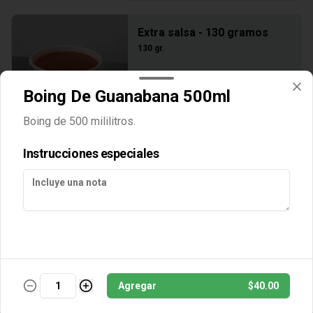
Extra salsa - 130 gramos
130 gr.
Boing De Guanabana 500ml
$30.00
Boing de 500 mililitros.
Instrucciones especiales
Agregar
$40.00
Conócenos