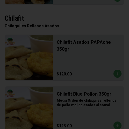
Chilafit
Chilaquiles Rellenos Asados
Chilafit Asados PAPAche
350gr
$120.00
Chilafit Blue Pollon 350gr
Media Orden de chilaquiles rellenos 
de pollo molido asados al comal
$125.00