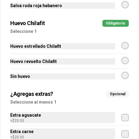
Salsa ruda roja habanero
$30.00
Huevo Chilafit
Obligatorio
Seleccione 1
Extra Crema
Huevo estrellado Chilafit
30 gramos de crema.
Huevo revuelto Chilafit
$15.00
Sin huevo
¿Agregas extras?
Opcional
Extra Frijoles / Philadelphia
Seleccione al menos 1
50 gramos de frijoles preparados con 
queso philadelphia.
Extra aguacate
+
$25.00
$30.00
Extra carne
+
$20.00