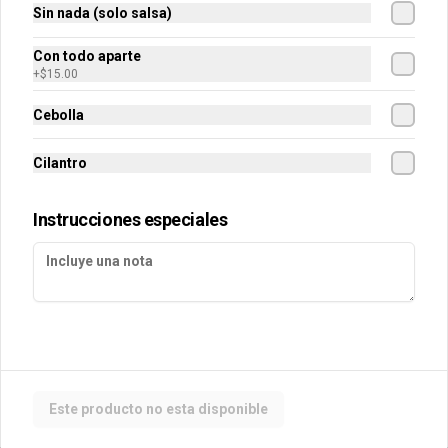
Sin nada (solo salsa)
Extra salsa - 130 gramos
Con todo aparte
130 gr.
+
$15.00
Cebolla
$30.00
Cilantro
Instrucciones especiales
Este producto no esta disponible
Conócenos