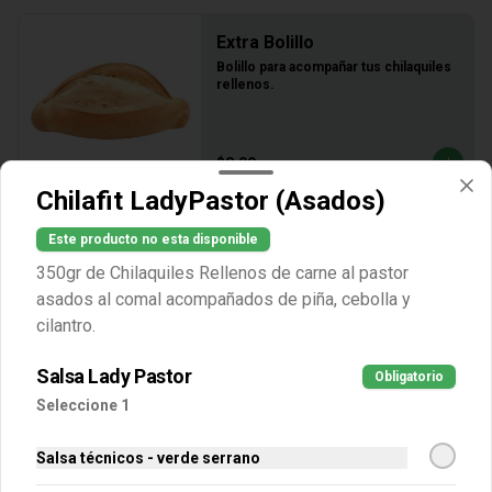
Extra Bolillo
Bolillo para acompañar tus chilaquiles 
rellenos.
$8.00
Chilafit LadyPastor (Asados)
Extra Cebolla
Este producto no esta disponible
30 gramos de cebolla morada picada.
350gr de Chilaquiles Rellenos de carne al pastor
asados al comal acompañados de piña, cebolla y
cilantro.
$15.00
Salsa Lady Pastor
Obligatorio
Seleccione 1
Extra Chicharrón
Salsa técnicos - verde serrano
50 gramos de chicharrón prensado.