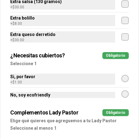
Extra salsa (130 gramos)
+
$30.00
Extra bolillo
$30.00
+
$8.00
Extra queso derretido
+
$30.00
Extra huevo
1 huevo revuelto. Si desea que se 
prepare de alguna otra manera por 
¿Necesitas cubiertos?
Obligatorio
favor de indicar en los comentarios.
Seleccione 1
$30.00
Si, por favor
+
$1.00
No, soy ecofriendly
Extra salsa (130 gramos)
130 gramos de salsa.
Complementos Lady Pastor
Obligatorio
Elige qué quieres que agreguemos a tu Lady Pastor
Seleccione al menos 1
$30.00