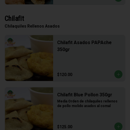
Chilafit
Chilaquiles Rellenos Asados
Chilafit Asados PAPAche
350gr
$120.00
Chilafit Blue Pollon 350gr
Media Orden de chilaquiles rellenos 
de pollo molido asados al comal
$125.00