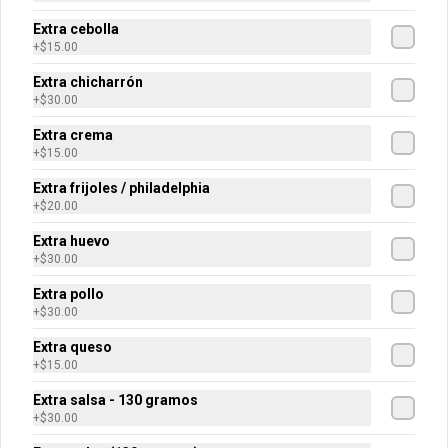
Extra cebolla
Extra Pollo
+
$15.00
50 gramos de pollo molido preparado.
Extra chicharrón
+
$30.00
Extra crema
$30.00
+
$15.00
Extra frijoles / philadelphia
+
$20.00
Extra Queso
Extra huevo
30 gramos de queso rallado.
+
$30.00
Extra pollo
+
$30.00
$15.00
Extra queso
+
$15.00
Extra salsa - 130 gramos
Extra Queso Derretido
+
$30.00
50 gramos de queso oaxaca 
derretido.