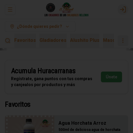
Abrir menu de navegación
Logi
¿Dónde quieres pedir?
Favoritos
Gladiadores
Alushito Plus
Mascarita Ki
Acumula
Huracarranas
Únete
Regístrate, gana puntos con tus compras
y canjealos por productos y más
Favoritos
Agua Horchata Arroz
500ml de deliciosa agua de horchata 